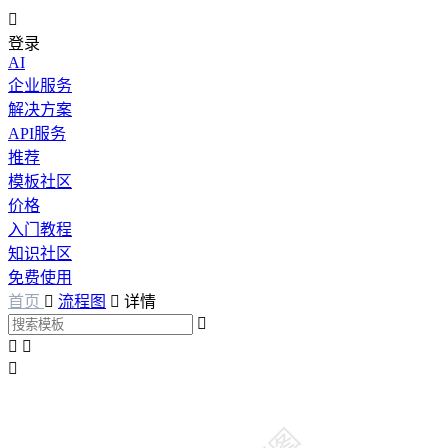

登录
AI
企业服务
解决方案
API服务
推荐
模板社区
价格
入门教程
知识社区
免费使用
首页

流程图

详情



