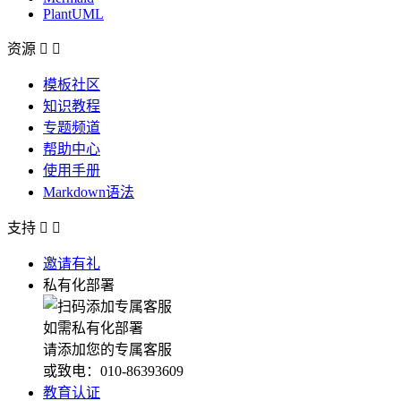
PlantUML
资源


模板社区
知识教程
专题频道
帮助中心
使用手册
Markdown语法
支持


邀请有礼
私有化部署
如需私有化部署
请添加您的专属客服
或致电：010-86393609
教育认证