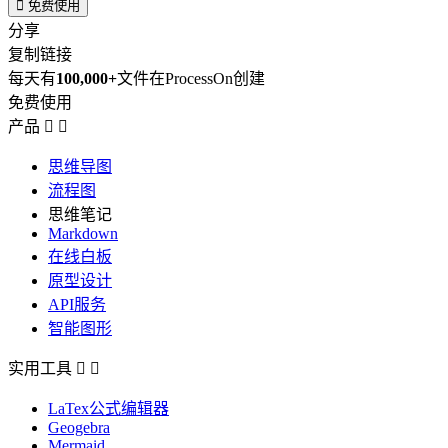

免费使用
分享
复制链接
每天有
100,000+
文件在ProcessOn创建
免费使用
产品


思维导图
流程图
思维笔记
Markdown
在线白板
原型设计
API服务
智能图形
实用工具


LaTex公式编辑器
Geogebra
Mermaid