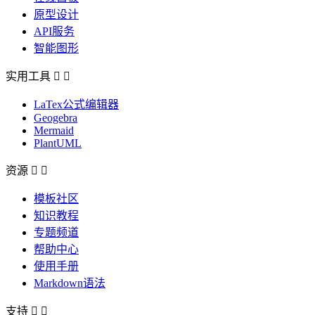
原型设计
API服务
智能图形
实用工具


LaTex公式编辑器
Geogebra
Mermaid
PlantUML
资源


模板社区
知识教程
专题频道
帮助中心
使用手册
Markdown语法
支持

