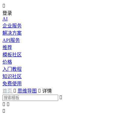

登录
AI
企业服务
解决方案
API服务
推荐
模板社区
价格
入门教程
知识社区
免费使用
首页

思维导图

详情



