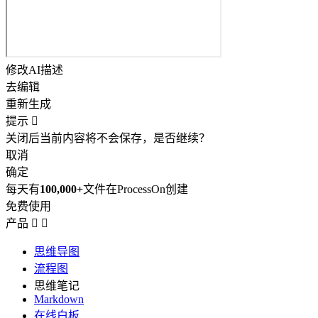
修改AI描述
去编辑
重新生成
提示

关闭后当前内容将不会保存，是否继续？
取消
确定
每天有
100,000+
文件在ProcessOn创建
免费使用
产品


思维导图
流程图
思维笔记
Markdown
在线白板