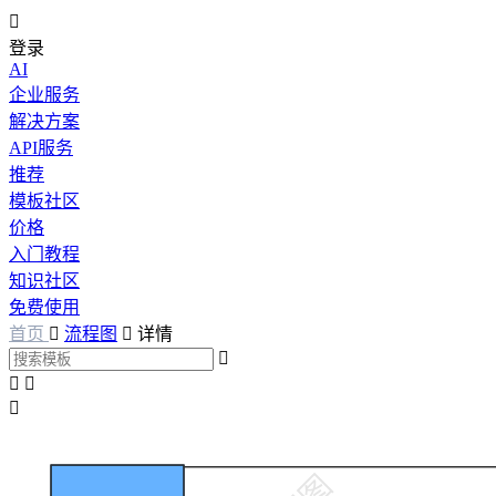

登录
AI
企业服务
解决方案
API服务
推荐
模板社区
价格
入门教程
知识社区
免费使用
首页

流程图

详情



