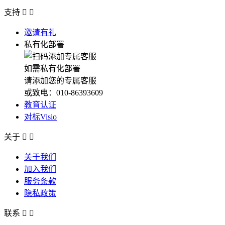
支持


邀请有礼
私有化部署
如需私有化部署
请添加您的专属客服
或致电：010-86393609
教育认证
对标Visio
关于


关于我们
加入我们
服务条款
隐私政策
联系

