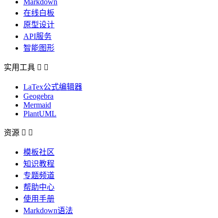
Markdown
在线白板
原型设计
API服务
智能图形
实用工具


LaTex公式编辑器
Geogebra
Mermaid
PlantUML
资源


模板社区
知识教程
专题频道
帮助中心
使用手册
Markdown语法