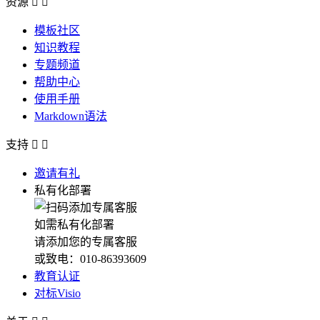
资源


模板社区
知识教程
专题频道
帮助中心
使用手册
Markdown语法
支持


邀请有礼
私有化部署
如需私有化部署
请添加您的专属客服
或致电：010-86393609
教育认证
对标Visio