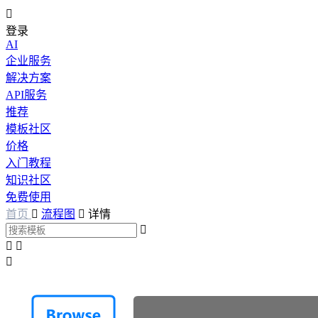

登录
AI
企业服务
解决方案
API服务
推荐
模板社区
价格
入门教程
知识社区
免费使用
首页

流程图

详情



