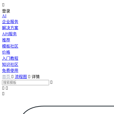

登录
AI
企业服务
解决方案
API服务
推荐
模板社区
价格
入门教程
知识社区
免费使用
首页

流程图

详情



