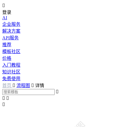

登录
AI
企业服务
解决方案
API服务
推荐
模板社区
价格
入门教程
知识社区
免费使用
首页

流程图

详情



