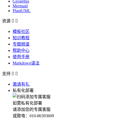
Geogebra
Mermaid
PlantUML
资源


模板社区
知识教程
专题频道
帮助中心
使用手册
Markdown语法
支持


邀请有礼
私有化部署
如需私有化部署
请添加您的专属客服
或致电：010-86393609