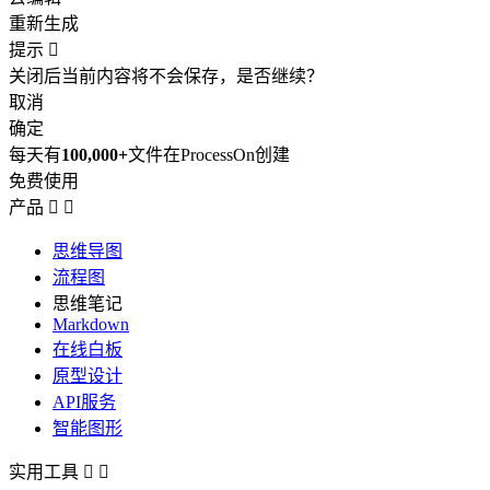
重新生成
提示

关闭后当前内容将不会保存，是否继续？
取消
确定
每天有
100,000+
文件在ProcessOn创建
免费使用
产品


思维导图
流程图
思维笔记
Markdown
在线白板
原型设计
API服务
智能图形
实用工具

