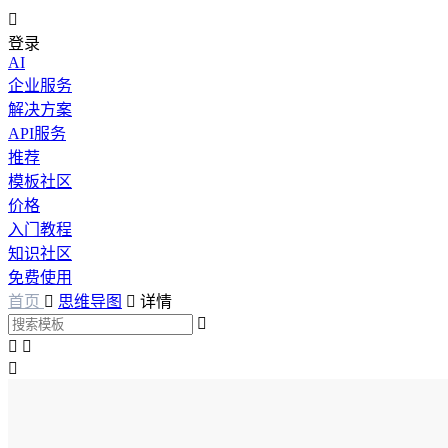

登录
AI
企业服务
解决方案
API服务
推荐
模板社区
价格
入门教程
知识社区
免费使用
首页

思维导图

详情



