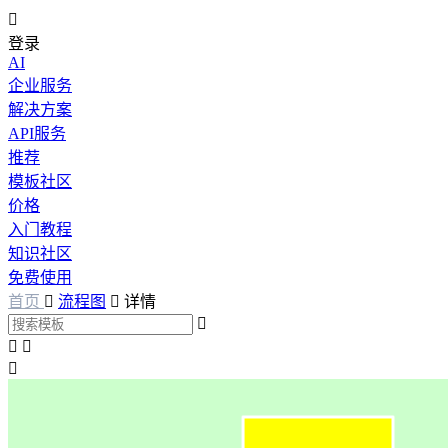

登录
AI
企业服务
解决方案
API服务
推荐
模板社区
价格
入门教程
知识社区
免费使用
首页

流程图

详情



