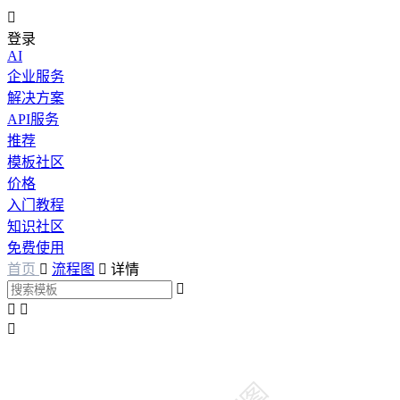

登录
AI
企业服务
解决方案
API服务
推荐
模板社区
价格
入门教程
知识社区
免费使用
首页

流程图

详情



