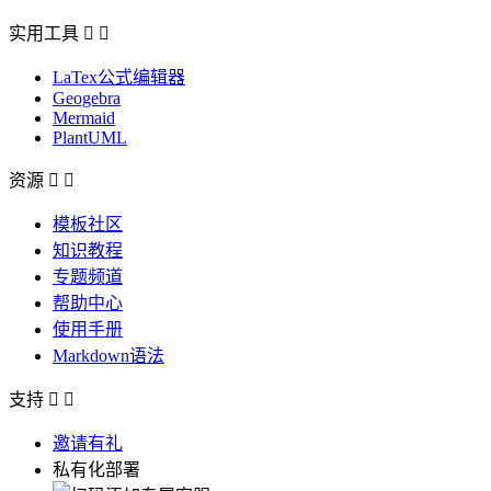
实用工具


LaTex公式编辑器
Geogebra
Mermaid
PlantUML
资源


模板社区
知识教程
专题频道
帮助中心
使用手册
Markdown语法
支持


邀请有礼
私有化部署