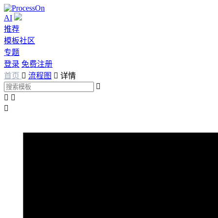
AI
推荐
模板社区
专题
登录
免费注册
首页

流程图

详情



