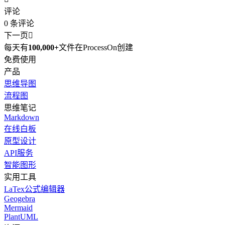
评论
0
条评论
下一页

每天有
100,000+
文件在ProcessOn创建
免费使用
产品
思维导图
流程图
思维笔记
Markdown
在线白板
原型设计
API服务
智能图形
实用工具
LaTex公式编辑器
Geogebra
Mermaid
PlantUML