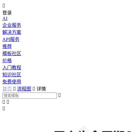

登录
AI
企业服务
解决方案
API服务
推荐
模板社区
价格
入门教程
知识社区
免费使用
首页

流程图

详情



