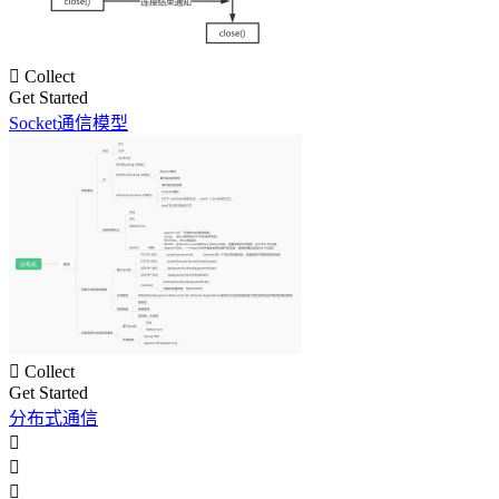

Collect
Get Started
Socket通信模型

Collect
Get Started
分布式通信


