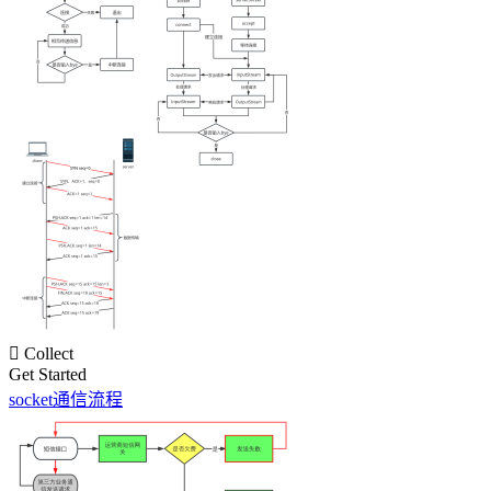

Collect
Get Started
socket通信流程