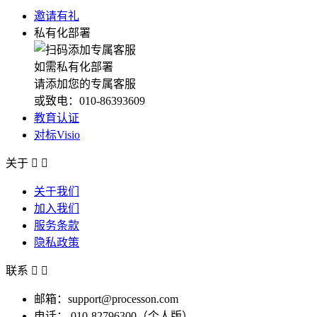
邀请有礼
私有化部署
如需私有化部署
请添加您的专属客服
或致电：010-86393609
教育认证
对标Visio
关于


关于我们
加入我们
服务条款
隐私政策
联系


邮箱：support@processon.com
电话：
010-82796300（个人版）