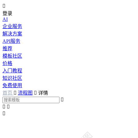

登录
AI
企业服务
解决方案
API服务
推荐
模板社区
价格
入门教程
知识社区
免费使用
首页

流程图

详情



