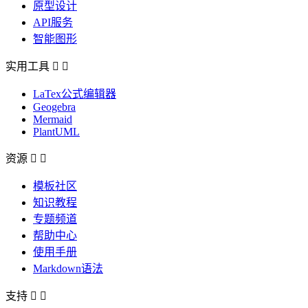
原型设计
API服务
智能图形
实用工具


LaTex公式编辑器
Geogebra
Mermaid
PlantUML
资源


模板社区
知识教程
专题频道
帮助中心
使用手册
Markdown语法
支持

