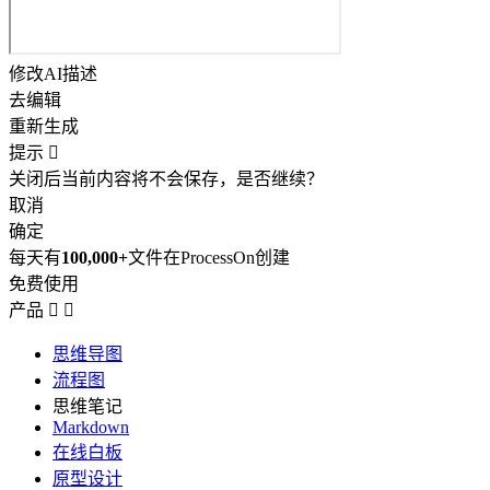
修改AI描述
去编辑
重新生成
提示

关闭后当前内容将不会保存，是否继续？
取消
确定
每天有
100,000+
文件在ProcessOn创建
免费使用
产品


思维导图
流程图
思维笔记
Markdown
在线白板
原型设计