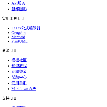
API服务
智能图形
实用工具


LaTex公式编辑器
Geogebra
Mermaid
PlantUML
资源


模板社区
知识教程
专题频道
帮助中心
使用手册
Markdown语法
支持

