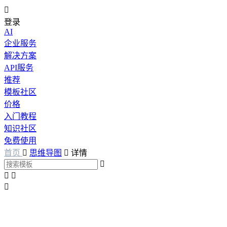

登录
AI
企业服务
解决方案
API服务
推荐
模板社区
价格
入门教程
知识社区
免费使用
首页

思维导图

详情



