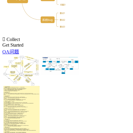

Collect
Get Started
OA问题