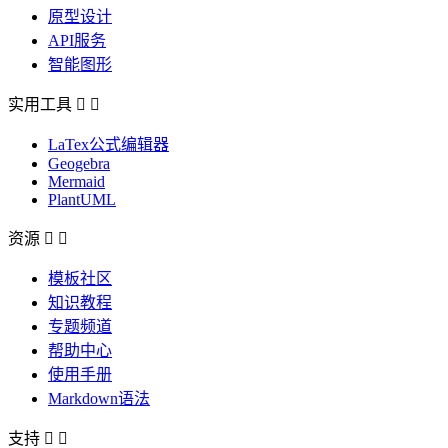
原型设计
API服务
智能图形
实用工具


LaTex公式编辑器
Geogebra
Mermaid
PlantUML
资源


模板社区
知识教程
专题频道
帮助中心
使用手册
Markdown语法
支持

