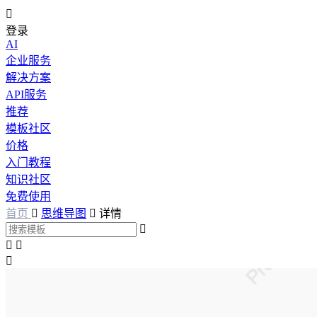

登录
AI
企业服务
解决方案
API服务
推荐
模板社区
价格
入门教程
知识社区
免费使用
首页

思维导图

详情



