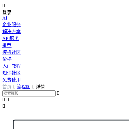

登录
AI
企业服务
解决方案
API服务
推荐
模板社区
价格
入门教程
知识社区
免费使用
首页

流程图

详情



