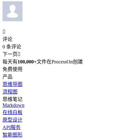

评论
0
条评论
下一页

每天有
100,000+
文件在ProcessOn创建
免费使用
产品
思维导图
流程图
思维笔记
Markdown
在线白板
原型设计
API服务
智能图形