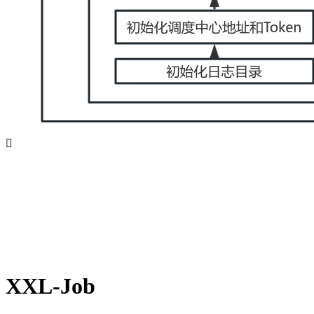

XXL-Job