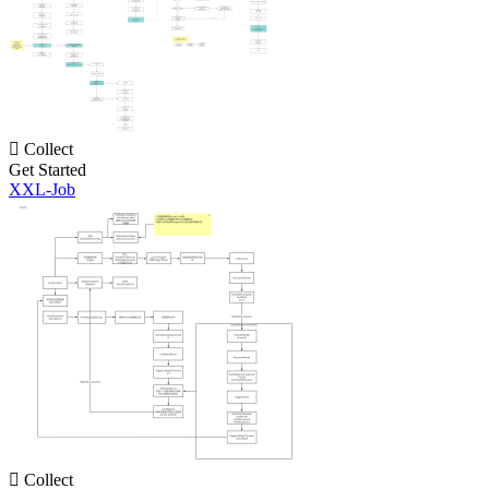

Collect
Get Started
XXL-Job

Collect