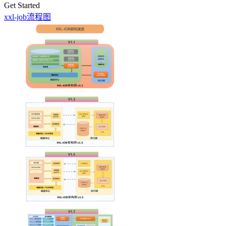
Get Started
xxl-job流程图