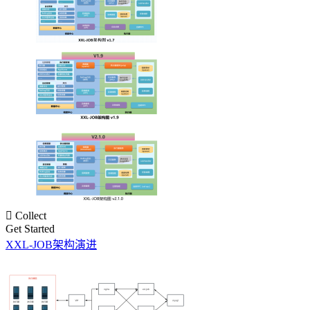

Collect
Get Started
XXL-JOB架构演进