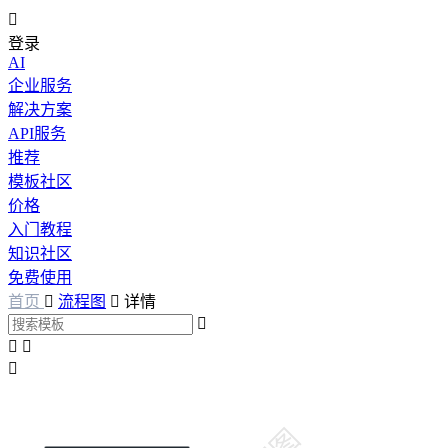

登录
AI
企业服务
解决方案
API服务
推荐
模板社区
价格
入门教程
知识社区
免费使用
首页

流程图

详情



