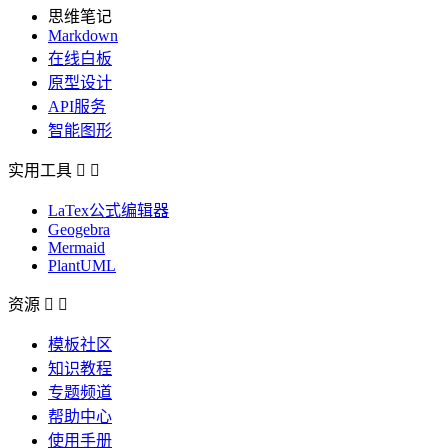
思维笔记
Markdown
在线白板
原型设计
API服务
智能图形
实用工具


LaTex公式编辑器
Geogebra
Mermaid
PlantUML
资源


模板社区
知识教程
专题频道
帮助中心
使用手册