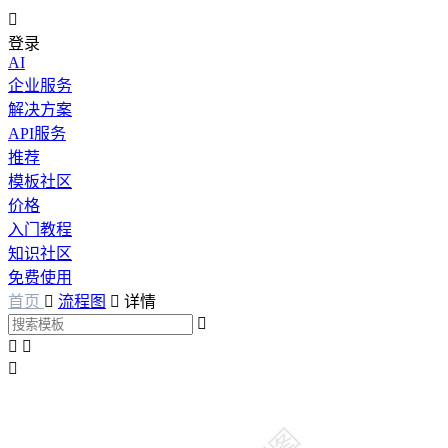

登录
AI
企业服务
解决方案
API服务
推荐
模板社区
价格
入门教程
知识社区
免费使用
首页

流程图

详情



