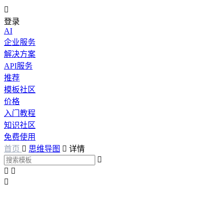

登录
AI
企业服务
解决方案
API服务
推荐
模板社区
价格
入门教程
知识社区
免费使用
首页

思维导图

详情



