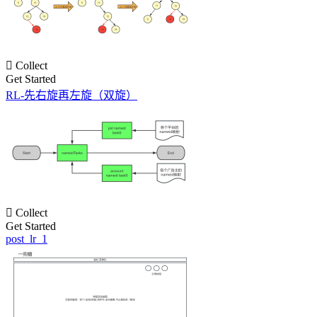

Collect
Get Started
RL-先右旋再左旋（双旋）

Collect
Get Started
post_lr_1