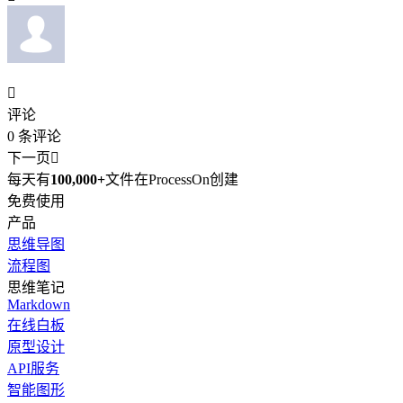

评论
0
条评论
下一页

每天有
100,000+
文件在ProcessOn创建
免费使用
产品
思维导图
流程图
思维笔记
Markdown
在线白板
原型设计
API服务
智能图形