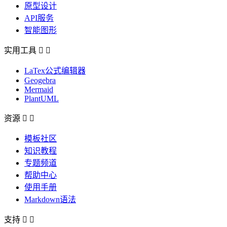
原型设计
API服务
智能图形
实用工具


LaTex公式编辑器
Geogebra
Mermaid
PlantUML
资源


模板社区
知识教程
专题频道
帮助中心
使用手册
Markdown语法
支持

