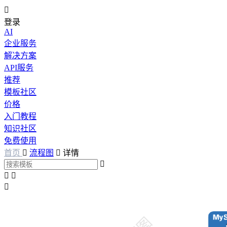

登录
AI
企业服务
解决方案
API服务
推荐
模板社区
价格
入门教程
知识社区
免费使用
首页

流程图

详情



