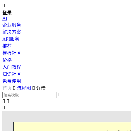

登录
AI
企业服务
解决方案
API服务
推荐
模板社区
价格
入门教程
知识社区
免费使用
首页

流程图

详情



