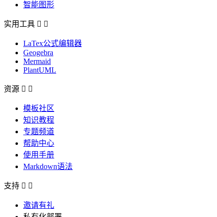
智能图形
实用工具


LaTex公式编辑器
Geogebra
Mermaid
PlantUML
资源


模板社区
知识教程
专题频道
帮助中心
使用手册
Markdown语法
支持


邀请有礼
私有化部署