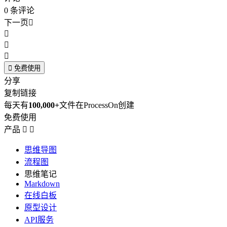
0
条评论
下一页





免费使用
分享
复制链接
每天有
100,000+
文件在ProcessOn创建
免费使用
产品


思维导图
流程图
思维笔记
Markdown
在线白板
原型设计
API服务