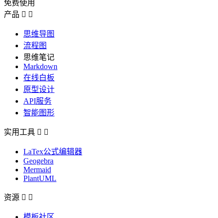
免费使用
产品


思维导图
流程图
思维笔记
Markdown
在线白板
原型设计
API服务
智能图形
实用工具


LaTex公式编辑器
Geogebra
Mermaid
PlantUML
资源


模板社区