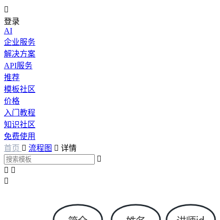

登录
AI
企业服务
解决方案
API服务
推荐
模板社区
价格
入门教程
知识社区
免费使用
首页

流程图

详情



