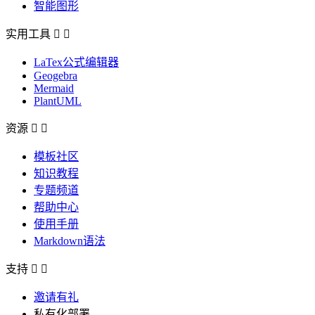
智能图形
实用工具


LaTex公式编辑器
Geogebra
Mermaid
PlantUML
资源


模板社区
知识教程
专题频道
帮助中心
使用手册
Markdown语法
支持


邀请有礼
私有化部署