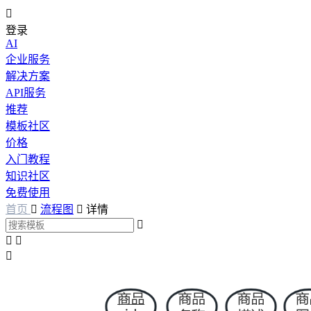

登录
AI
企业服务
解决方案
API服务
推荐
模板社区
价格
入门教程
知识社区
免费使用
首页

流程图

详情



