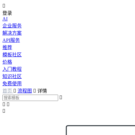

登录
AI
企业服务
解决方案
API服务
推荐
模板社区
价格
入门教程
知识社区
免费使用
首页

流程图

详情



