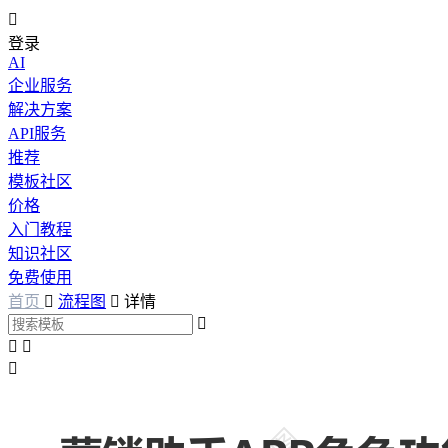

登录
AI
企业服务
解决方案
API服务
推荐
模板社区
价格
入门教程
知识社区
免费使用
首页

流程图

详情



