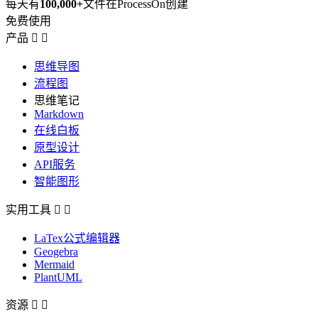
每天有
100,000+
文件在ProcessOn创建
免费使用
产品


思维导图
流程图
思维笔记
Markdown
在线白板
原型设计
API服务
智能图形
实用工具


LaTex公式编辑器
Geogebra
Mermaid
PlantUML
资源

