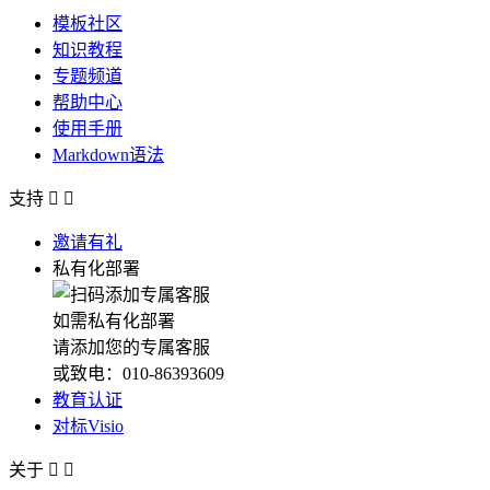
模板社区
知识教程
专题频道
帮助中心
使用手册
Markdown语法
支持


邀请有礼
私有化部署
如需私有化部署
请添加您的专属客服
或致电：010-86393609
教育认证
对标Visio
关于

