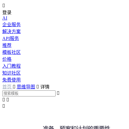

登录
AI
企业服务
解决方案
API服务
推荐
模板社区
价格
入门教程
知识社区
免费使用
首页

思维导图

详情



