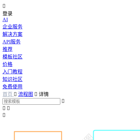

登录
AI
企业服务
解决方案
API服务
推荐
模板社区
价格
入门教程
知识社区
免费使用
首页

流程图

详情



