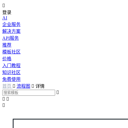

登录
AI
企业服务
解决方案
API服务
推荐
模板社区
价格
入门教程
知识社区
免费使用
首页

流程图

详情



