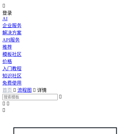

登录
AI
企业服务
解决方案
API服务
推荐
模板社区
价格
入门教程
知识社区
免费使用
首页

流程图

详情



