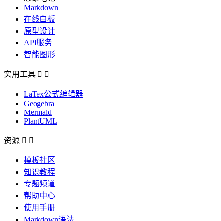
Markdown
在线白板
原型设计
API服务
智能图形
实用工具


LaTex公式编辑器
Geogebra
Mermaid
PlantUML
资源


模板社区
知识教程
专题频道
帮助中心
使用手册
Markdown语法