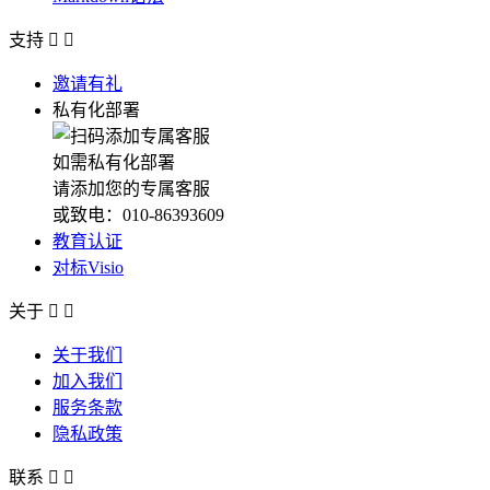
支持


邀请有礼
私有化部署
如需私有化部署
请添加您的专属客服
或致电：010-86393609
教育认证
对标Visio
关于


关于我们
加入我们
服务条款
隐私政策
联系

