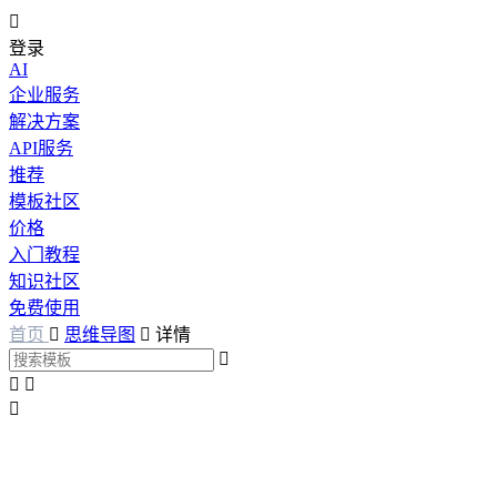

登录
AI
企业服务
解决方案
API服务
推荐
模板社区
价格
入门教程
知识社区
免费使用
首页

思维导图

详情



