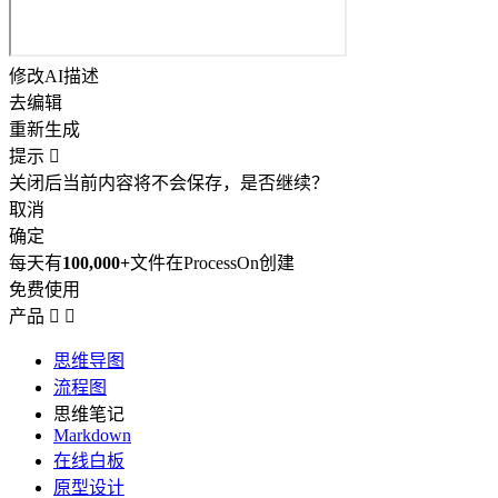
修改AI描述
去编辑
重新生成
提示

关闭后当前内容将不会保存，是否继续？
取消
确定
每天有
100,000+
文件在ProcessOn创建
免费使用
产品


思维导图
流程图
思维笔记
Markdown
在线白板
原型设计