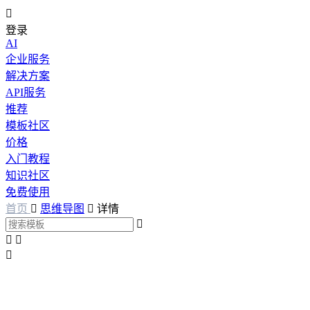

登录
AI
企业服务
解决方案
API服务
推荐
模板社区
价格
入门教程
知识社区
免费使用
首页

思维导图

详情



