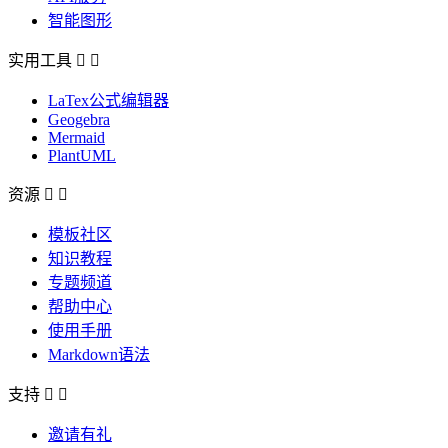
智能图形
实用工具


LaTex公式编辑器
Geogebra
Mermaid
PlantUML
资源


模板社区
知识教程
专题频道
帮助中心
使用手册
Markdown语法
支持


邀请有礼