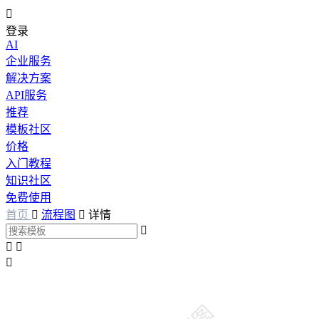

登录
AI
企业服务
解决方案
API服务
推荐
模板社区
价格
入门教程
知识社区
免费使用
首页

流程图

详情



