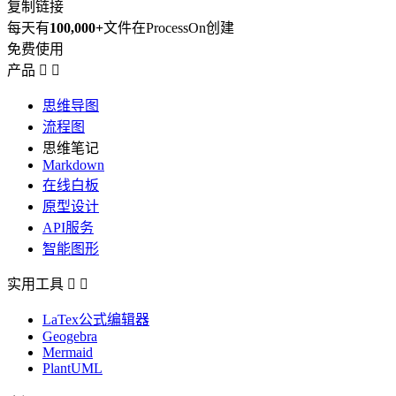
复制链接
每天有
100,000+
文件在ProcessOn创建
免费使用
产品


思维导图
流程图
思维笔记
Markdown
在线白板
原型设计
API服务
智能图形
实用工具


LaTex公式编辑器
Geogebra
Mermaid
PlantUML