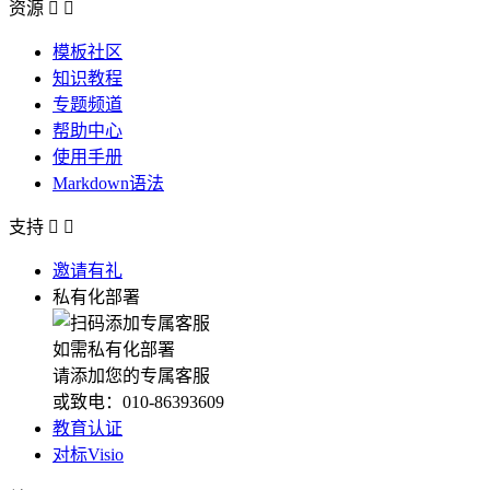
资源


模板社区
知识教程
专题频道
帮助中心
使用手册
Markdown语法
支持


邀请有礼
私有化部署
如需私有化部署
请添加您的专属客服
或致电：010-86393609
教育认证
对标Visio