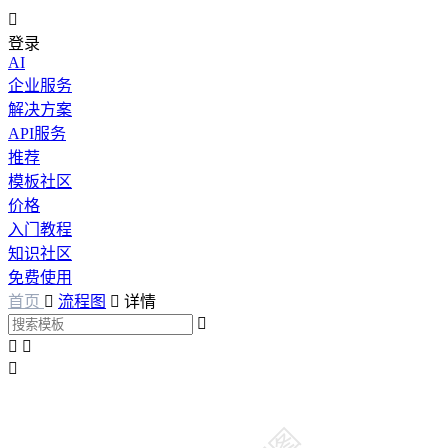

登录
AI
企业服务
解决方案
API服务
推荐
模板社区
价格
入门教程
知识社区
免费使用
首页

流程图

详情



