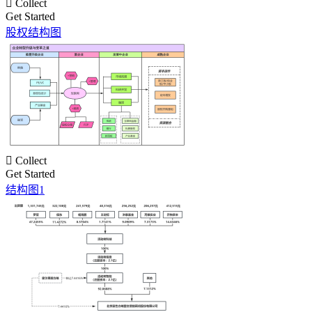

Collect
Get Started
股权结构图

Collect
Get Started
结构图1