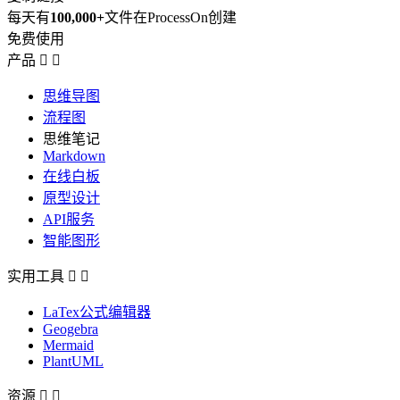
每天有
100,000+
文件在ProcessOn创建
免费使用
产品


思维导图
流程图
思维笔记
Markdown
在线白板
原型设计
API服务
智能图形
实用工具


LaTex公式编辑器
Geogebra
Mermaid
PlantUML
资源

