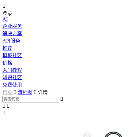

登录
AI
企业服务
解决方案
API服务
推荐
模板社区
价格
入门教程
知识社区
免费使用
首页

流程图

详情



