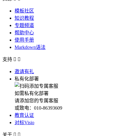
模板社区
知识教程
专题频道
帮助中心
使用手册
Markdown语法
支持


邀请有礼
私有化部署
如需私有化部署
请添加您的专属客服
或致电：010-86393609
教育认证
对标Visio
关于

