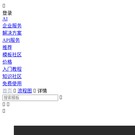

登录
AI
企业服务
解决方案
API服务
推荐
模板社区
价格
入门教程
知识社区
免费使用
首页

流程图

详情



