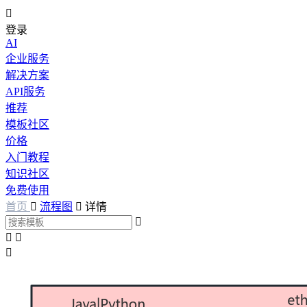

登录
AI
企业服务
解决方案
API服务
推荐
模板社区
价格
入门教程
知识社区
免费使用
首页

流程图

详情



