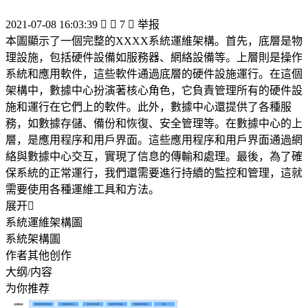
2021-07-08 16:03:39


7

举报
本圖顯示了一個完整的XXXX系統運維架構。首先，底層是物
理設施，包括硬件設備如服務器、網絡設備等。上層則是操作
系統和應用軟件，這些軟件通過底層的硬件設施運行。在這個
架構中，數據中心扮演著核心角色，它負責管理所有的硬件設
施和運行在它們上的軟件。此外，數據中心還提供了各種服
務，如數據存儲、備份和恢復、安全管理等。在數據中心的上
層，是應用程序和用戶界面。這些應用程序和用戶界面通過網
絡與數據中心交互，實現了信息的傳輸和處理。最後，為了確
保系統的正常運行，我們還需要進行持續的監控和管理，這就
需要使用各種運維工具和方法。
展开

系統運維架構圖
系統架構圖
作者其他创作
大纲/内容
为你推荐