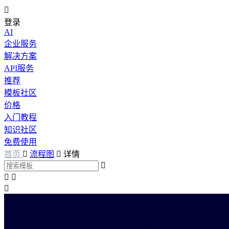

登录
AI
企业服务
解决方案
API服务
推荐
模板社区
价格
入门教程
知识社区
免费使用
首页

流程图

详情



