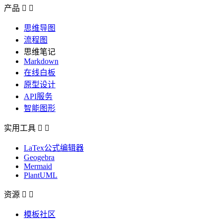
产品


思维导图
流程图
思维笔记
Markdown
在线白板
原型设计
API服务
智能图形
实用工具


LaTex公式编辑器
Geogebra
Mermaid
PlantUML
资源


模板社区