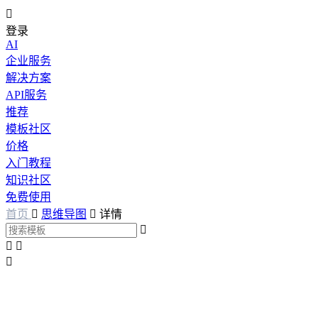

登录
AI
企业服务
解决方案
API服务
推荐
模板社区
价格
入门教程
知识社区
免费使用
首页

思维导图

详情



