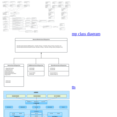
mp class diagram
tts