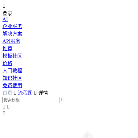

登录
AI
企业服务
解决方案
API服务
推荐
模板社区
价格
入门教程
知识社区
免费使用
首页

流程图

详情



