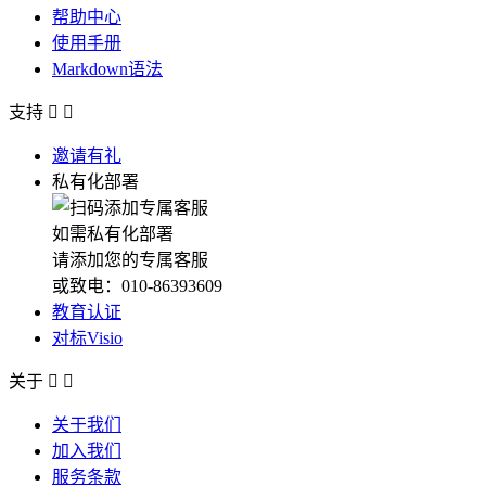
帮助中心
使用手册
Markdown语法
支持


邀请有礼
私有化部署
如需私有化部署
请添加您的专属客服
或致电：010-86393609
教育认证
对标Visio
关于


关于我们
加入我们
服务条款