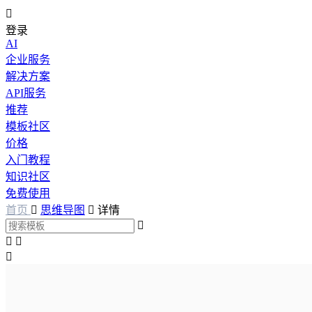

登录
AI
企业服务
解决方案
API服务
推荐
模板社区
价格
入门教程
知识社区
免费使用
首页

思维导图

详情



