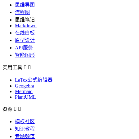
思维导图
流程图
思维笔记
Markdown
在线白板
原型设计
API服务
智能图形
实用工具


LaTex公式编辑器
Geogebra
Mermaid
PlantUML
资源


模板社区
知识教程
专题频道