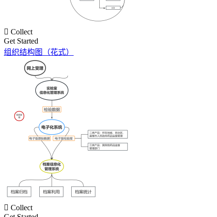

Collect
Get Started
组织结构图（花式）

Collect
Get Started