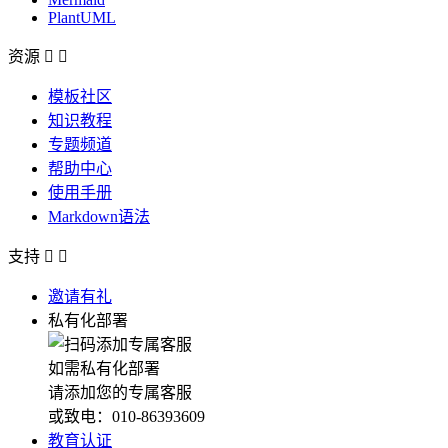
PlantUML
资源


模板社区
知识教程
专题频道
帮助中心
使用手册
Markdown语法
支持


邀请有礼
私有化部署
如需私有化部署
请添加您的专属客服
或致电：010-86393609
教育认证