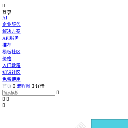

登录
AI
企业服务
解决方案
API服务
推荐
模板社区
价格
入门教程
知识社区
免费使用
首页

流程图

详情



