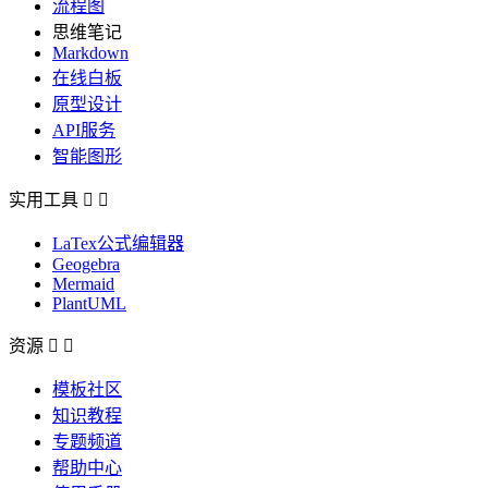
流程图
思维笔记
Markdown
在线白板
原型设计
API服务
智能图形
实用工具


LaTex公式编辑器
Geogebra
Mermaid
PlantUML
资源


模板社区
知识教程
专题频道
帮助中心