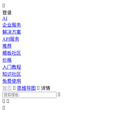

登录
AI
企业服务
解决方案
API服务
推荐
模板社区
价格
入门教程
知识社区
免费使用
首页

思维导图

详情



